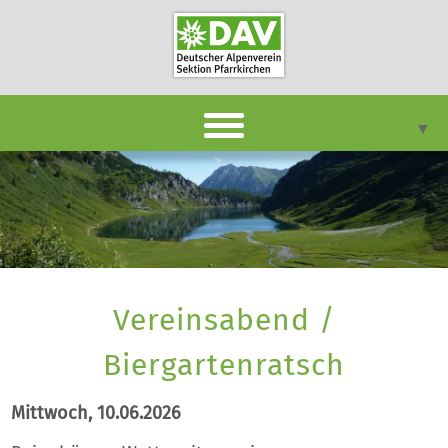
▼
DAVpan
Termine
Berichte
▼
Vereinsabend /
Infothek
▼
Biergartenratsch
Unsere Sektion
▼
Mittwoch, 10.06.2026
Kontakt