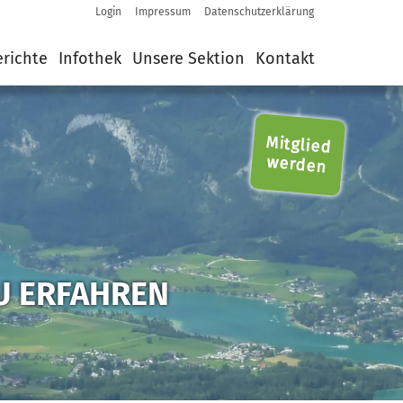
Login
Impressum
Datenschutzerklärung
Login
Impressum
Datenschutzerklärung
erichte
Infothek
Unsere Sektion
Kontakt
Mitglied
werden
ZU ERFAHREN