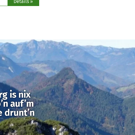
Details »
g is nix
’n auf’m
e drunt’n