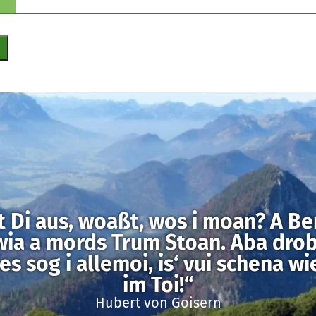
 Di aus, woaßt, wos i moan? A Ber
wia a mords Trum Stoan. Aba drob
des sog i allemoi, is‘ vui schena wi
im Toi!“
Hubert von Goisern