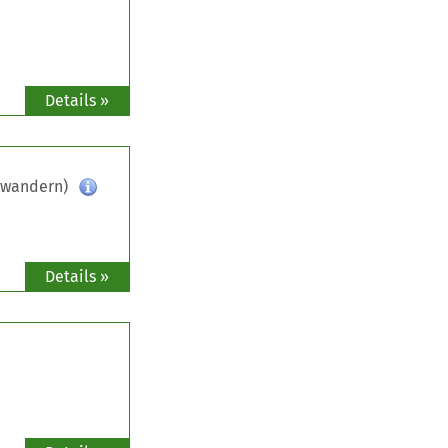
Details »
gwandern)
Details »