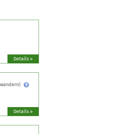
Details »
gwandern)
Details »