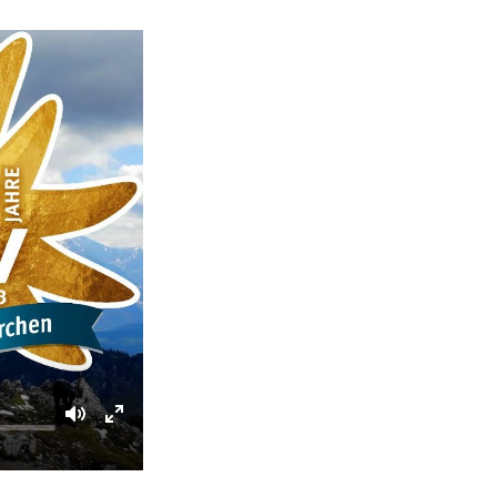
Mute
Enter
fullscreen