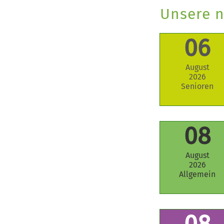
Unsere n
06
August
2026
Senioren
08
August
2026
Allgemein
08