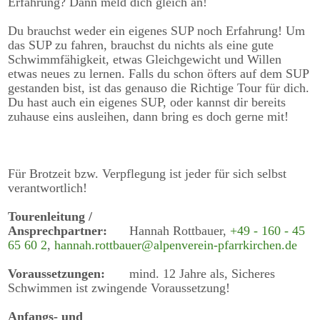
Erfahrung? Dann meld dich gleich an!
Tourinfos
Du brauchst weder ein eigenes SUP noch Erfahrung! Um
Downloads
das SUP zu fahren, brauchst du nichts als eine gute
Schwimmfähigkeit, etwas Gleichgewicht und Willen
etwas neues zu lernen. Falls du schon öfters auf dem SUP
Ausrüstungsverleih
gestanden bist, ist das genauso die Richtige Tour für dich.
Du hast auch ein eigenes SUP, oder kannst dir bereits
Versicherungsschutz
zuhause eins ausleihen, dann bring es doch gerne mit!
Schwierigkeitsgrade
Für Brotzeit bzw. Verpflegung ist jeder für sich selbst
Unsere Sektion
verantwortlich!
Verein
Tourenleitung /
Ansprechpartner:
Hannah Rottbauer,
+49 - 160 - 45
65 60 2
,
hannah.rottbauer@alpenverein-pfarrkirchen.de
Boulderblock
Voraussetzungen:
mind. 12 Jahre als, Sicheres
Nachbarsektionen
Schwimmen ist zwingende Voraussetzung!
Anfangs- und
Vorstand