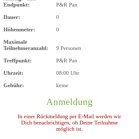
Endpunkt:
P&R Pan
Gruppen
Dauer:
0
Allgemein
Höhenmeter:
0
Maximale
Zwergsteiger
Teilnehmeranzahl:
9 Personen
Kinder und Jugend
Treffpunkt:
P&R Pan
Uhrzeit:
08:00 Uhr
Bärige Bergbären
Gebühr:
keine
Familien
Anmeldung
Frauen
In einer Rückmeldung per E-Mail werden wir
Klettern
Dich benachrichtigen, ob Deine Teilnahme
möglich ist.
Mountainbike