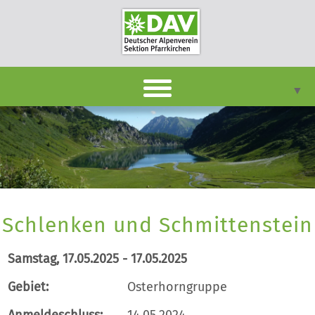
▼
DAVpan
Termine
Berichte
▼
Schlenken und Schmittenstein
Infothek
▼
Samstag, 17.05.2025 - 17.05.2025
Unsere Sektion
▼
Gebiet:
Osterhorngruppe
Kontakt
Anmeldeschluss:
14.05.2024