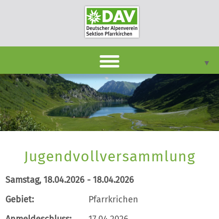
▼
DAVpan
Termine
Berichte
▼
Jugendvollversammlung
Infothek
▼
Samstag, 18.04.2026 - 18.04.2026
Unsere Sektion
▼
Gebiet:
Pfarrkrichen
Kontakt
Anmeldeschluss:
17.04.2026