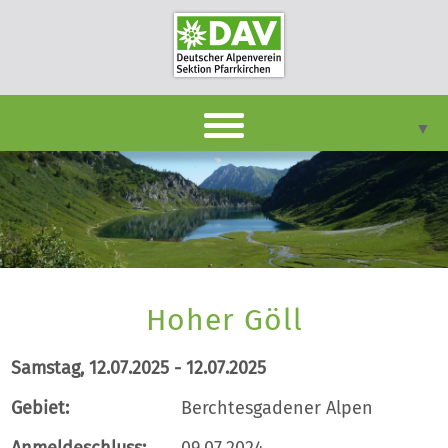
▼
DAVpan
Termine
Berichte
▼
Hoher Göll
Infothek
▼
Samstag, 12.07.2025 - 12.07.2025
Unsere Sektion
▼
Gebiet:
Berchtesgadener Alpen
Kontakt
Anmeldeschluss:
09.07.2024