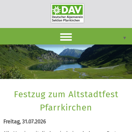
▼
DAVpan
Termine
Berichte
▼
Festzug zum Altstadtfest
Infothek
▼
Pfarrkirchen
Unsere Sektion
▼
Freitag, 31.07.2026
Kontakt