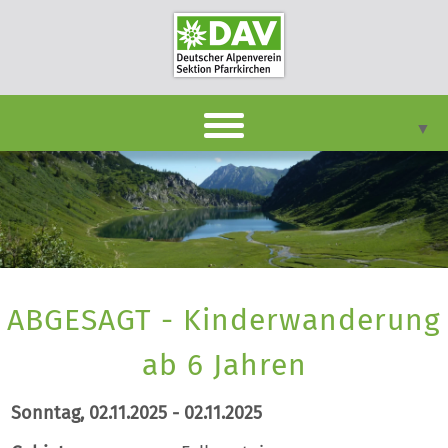
▼
DAVpan
Termine
Berichte
▼
ABGESAGT - Kinderwanderung
Infothek
▼
ab 6 Jahren
Unsere Sektion
▼
Sonntag, 02.11.2025 - 02.11.2025
Kontakt