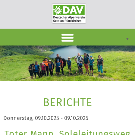
▼
DAVpan
Termine
Berichte
▼
Infothek
BERICHTE
▼
Unsere Sektion
▼
Donnerstag, 09.10.2025 - 09.10.2025
Kontakt
Toter Mann, Soleleitungsweg