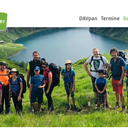
er
DAVpan
Termine
B