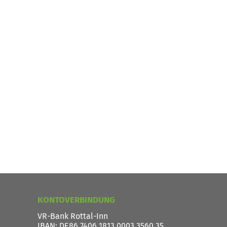
KONTOVERBINDUNG
VR-Bank Rottal-Inn
IBAN
: DE86 7406 1813 0003 3560 35