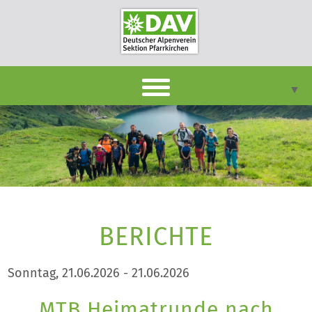
▼
DAVpan
Termine
Berichte
▼
Infothek
BERICHTE
▼
Unsere Sektion
▼
Sonntag, 21.06.2026 - 21.06.2026
Kontakt
MTB Heimatrunde nach