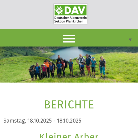
▼
DAVpan
Termine
Berichte
▼
Infothek
BERICHTE
▼
Unsere Sektion
▼
Samstag, 18.10.2025 - 18.10.2025
Kontakt
Kleiner Arber