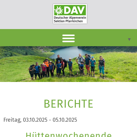
▼
DAVpan
Termine
Berichte
▼
Infothek
BERICHTE
▼
Unsere Sektion
▼
Freitag, 03.10.2025 - 05.10.2025
Kontakt
Hüttenwochenende