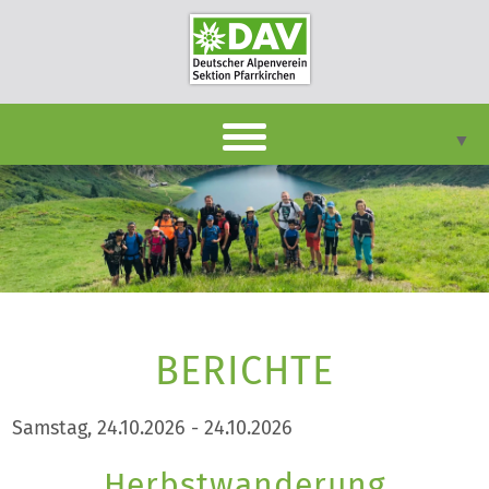
▼
DAVpan
Termine
Berichte
▼
Infothek
BERICHTE
▼
Unsere Sektion
▼
Samstag, 24.10.2026 - 24.10.2026
Kontakt
Herbstwanderung