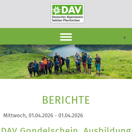
▼
DAVpan
Termine
Berichte
▼
Infothek
BERICHTE
▼
Unsere Sektion
▼
Mittwoch, 01.04.2026 - 01.04.2026
Kontakt
DAV Gondelschein, Ausbildung